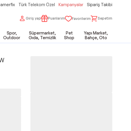
amerfix
Türk Telekom Özel
Kampanyalar
Sipariş Takibi
Giriş yap
Puanlarım
Sepetim
Favorilerim
Spor,
Süpermarket,
Pet
Yapı Market,
Outdoor
Gıda, Temizlik
Shop
Bahçe, Oto
0W