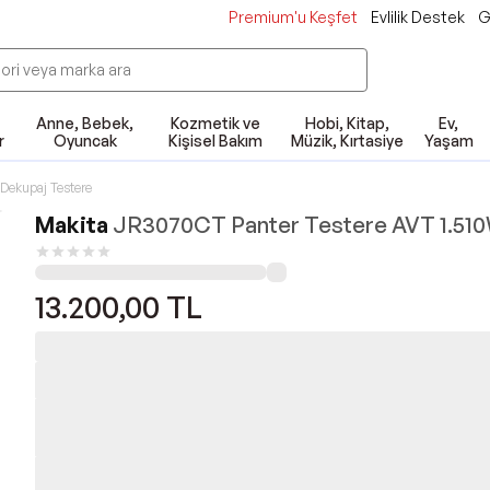
Premium'u Keşfet
Evlilik Destek
G
Anne, Bebek,
Kozmetik ve
Hobi, Kitap,
Ev,
r
Oyuncak
Kişisel Bakım
Müzik, Kırtasiye
Yaşam
Dekupaj Testere
Makita
JR3070CT Panter Testere AVT 1.51
13.200,00
TL