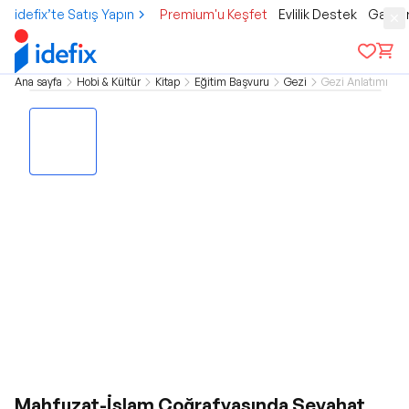
idefix’te Satış Yapın
Premium'u Keşfet
Evlilik Destek
Gamer
Ana sayfa
Hobi & Kültür
Kitap
Eğitim Başvuru
Gezi
Gezi Anlatımı
Mahfuzat-İslam Coğrafyasında Seyahat