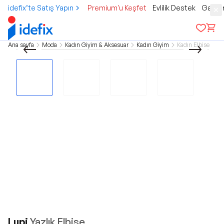
idefix’te Satış Yapın
Premium'u Keşfet
Evlilik Destek
Gamer
Ana sayfa
Moda
Kadın Giyim & Aksesuar
Kadın Giyim
Kadın Elbise
Lupi
Yazlık Elbise