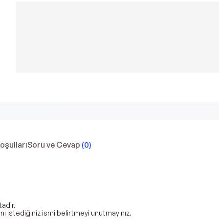
Koşulları
Soru ve Cevap
(
0
)
adır.
ını istediğiniz ismi belirtmeyi unutmayınız.