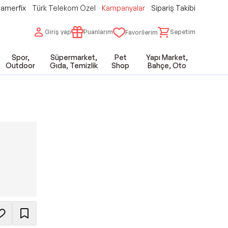
amerfix
Türk Telekom Özel
Kampanyalar
Sipariş Takibi
Giriş yap
Puanlarım
Sepetim
Favorilerim
Spor,
Süpermarket,
Pet
Yapı Market,
Outdoor
Gıda, Temizlik
Shop
Bahçe, Oto