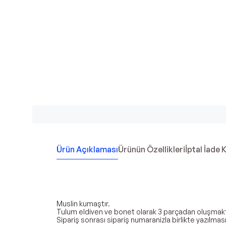
Ürün Açıklaması
Ürünün Özellikleri
İptal İade 
Muslin kumaştır.
Tulum eldiven ve bonet olarak 3 parçadan oluşmakt
Sipariş sonrası sipariş numaranizla birlikte yazılmas