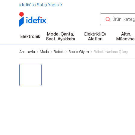
idefix’te Satış Yapın
Moda, Çanta,
Elektrikli Ev
Altın,
Elektronik
Saat, Ayakkabı
Aletleri
Mücevhe
Ana sayfa
Moda
Bebek
Bebek Giyim
Bebek Hastane Çıkışı