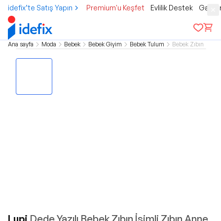
idefix’te Satış Yapın
Premium'u Keşfet
Evlilik Destek
Gamer
Ana sayfa
Moda
Bebek
Bebek Giyim
Bebek Tulum
Bebek Zıbın
Lupi
Dede Yazılı Bebek Zıbın İsimli Zıbın Anne