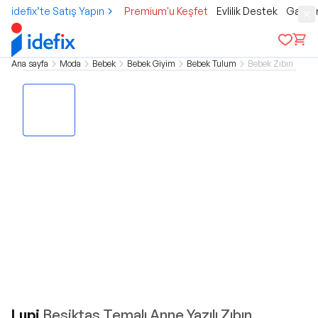
idefix’te Satış Yapın
Premium'u Keşfet
Evlilik Destek
Gamer
Ana sayfa
Moda
Bebek
Bebek Giyim
Bebek Tulum
Bebek Zıbın
Lupi
Beşiktaş Temalı Anne Yazılı Zıbın