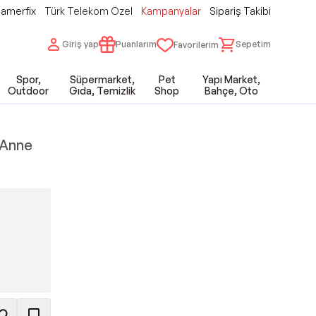
amerfix
Türk Telekom Özel
Kampanyalar
Sipariş Takibi
Giriş yap
Puanlarım
Sepetim
Favorilerim
Spor,
Süpermarket,
Pet
Yapı Market,
Outdoor
Gıda, Temizlik
Shop
Bahçe, Oto
 Anne