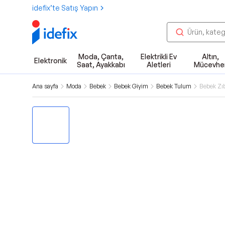
idefix’te Satış Yapın
Moda, Çanta,
Elektrikli Ev
Altın,
Elektronik
Saat, Ayakkabı
Aletleri
Mücevhe
Ana sayfa
Moda
Bebek
Bebek Giyim
Bebek Tulum
Bebek Zı