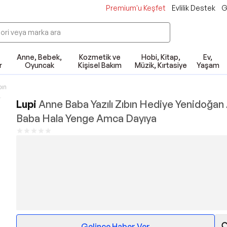
Premium'u Keşfet
Evlilik Destek
G
Anne, Bebek,
Kozmetik ve
Hobi, Kitap,
Ev,
r
Oyuncak
Kişisel Bakım
Müzik, Kırtasiye
Yaşam
bın
Lupi
Anne Baba Yazılı Zıbın Hediye Yenidoğan
Baba Hala Yenge Amca Dayıya
Gelince Haber Ver