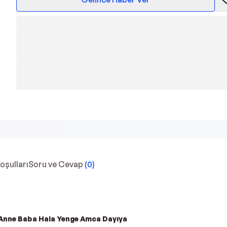
Koşulları
Soru ve Cevap
(
0
)
 Anne Baba Hala Yenge Amca Dayıya