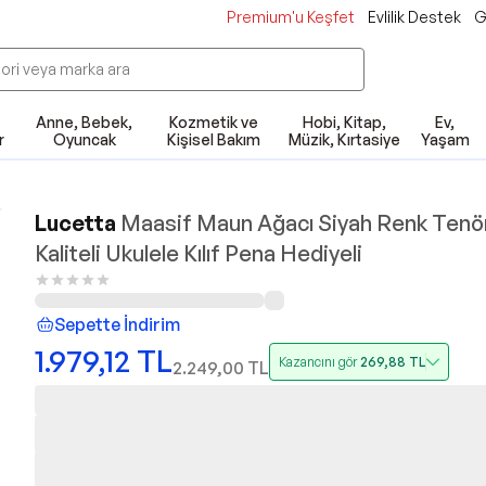
Premium'u Keşfet
Evlilik Destek
G
Anne, Bebek,
Kozmetik ve
Hobi, Kitap,
Ev,
r
Oyuncak
Kişisel Bakım
Müzik, Kırtasiye
Yaşam
Lucetta
Maasif Maun Ağacı Siyah Renk Tenö
Kaliteli Ukulele Kılıf Pena Hediyeli
Sepette İndirim
1.979,12
TL
Kazancını gör
269,88
TL
2.249,00
TL