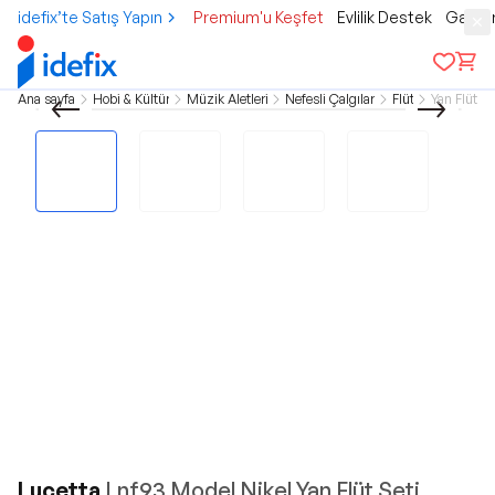
idefix’te Satış Yapın
Premium'u Keşfet
Evlilik Destek
Gamer
Ana sayfa
Hobi & Kültür
Müzik Aletleri
Nefesli Çalgılar
Flüt
Yan Flüt
Lucetta
Lnf93 Model Nikel Yan Flüt Seti