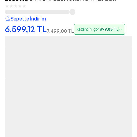
Sepette İndirim
6.599,12
TL
Kazancını gör
899,88
TL
7.499,00
TL