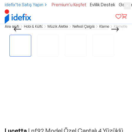
idefix’te Satış Yapın
Premium'u Keşfet
Evlilik Destek
Gamer
Ana sayfa
Hobi & Kültür
Müzik Aletleri
Nefesli Çalgılar
Klarnet
Klarnetler
Lucetta
Lnf92 Model Özel Çantalı 4 Yüzüklü