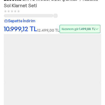
Sol Klarnet Seti
Sepette İndirim
10.999,12
TL
Kazancını gör
1.499,88
TL
12.499,00
TL