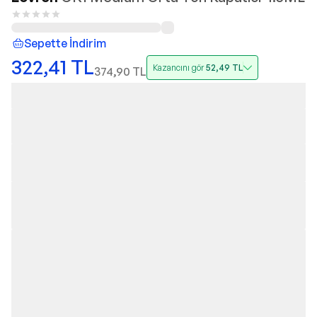
Sepette İndirim
322,41
TL
Kazancını gör
52,49
TL
374,90
TL