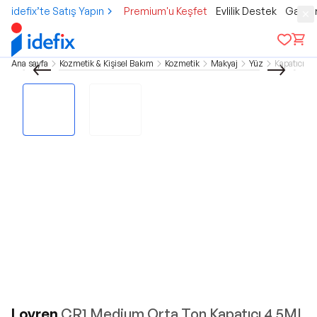
idefix’te Satış Yapın
Premium'u Keşfet
Evlilik Destek
Gamer
Ana sayfa
Kozmetik & Kişisel Bakım
Kozmetik
Makyaj
Yüz
Kapatıcı
Lovren
CR1 Medium Orta Ton Kapatıcı 4.5ML