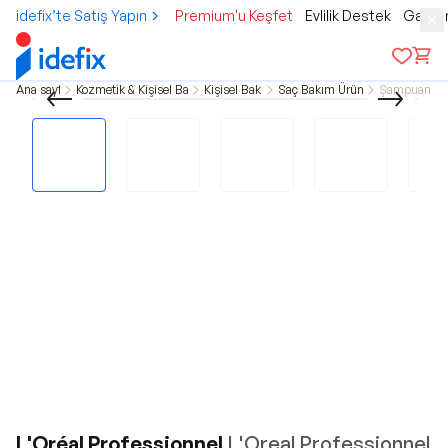
idefix’te Satış Yapın
Premium'u Keşfet
Evlilik Destek
Gamer
Ana sayfa
Kozmetik & Kişisel Bakım
Kişisel Bakım
Saç Bakım Ürünleri
Şampuanlar
L'Oréal Professionnel
L'Oreal Professionnel