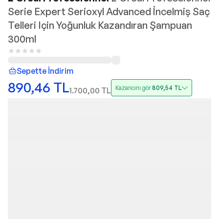
Serie Expert Serioxyl Advanced İncelmiş Saç
Telleri Için Yoğunluk Kazandıran Şampuan
300ml
Sepette İndirim
890,46
TL
Kazancını gör
809,54
TL
1.700,00
TL