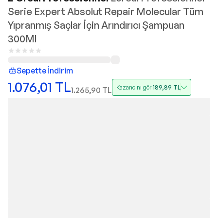
Serie Expert Absolut Repair Molecular Tüm
Yıpranmış Saçlar İçin Arındırıcı Şampuan
300Ml
Sepette İndirim
1.076,01
TL
Kazancını gör
189,89
TL
1.265,90
TL