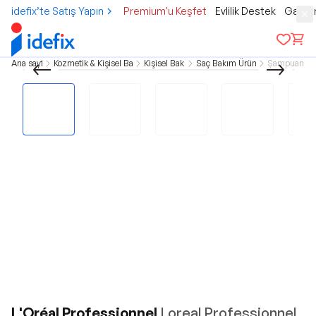
idefix’te Satış Yapın
Premium'u Keşfet
Evlilik Destek
Gamer
Ana sayfa
Kozmetik & Kişisel Bakım
Kişisel Bakım
Saç Bakım Ürünleri
Şampuanlar
L'Oréal Professionnel
Loreal Professionnel