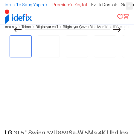
idefix’te Satış Yapın
Premium'u Keşfet
Evlilik Destek
Gamer
Ana sayfa
Teknoloji
Bilgisayar ve Tablet
Bilgisayar Çevre Birimleri
Monitörler
IPS Monitörle
LG
31.5" Swing 32U889Sa-W 5Ms 4K Uhd Ips