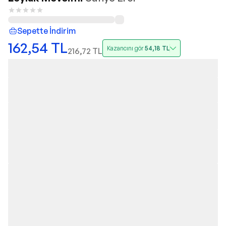
Sepette İndirim
162,54
TL
Kazancını gör
54,18
TL
216,72
TL