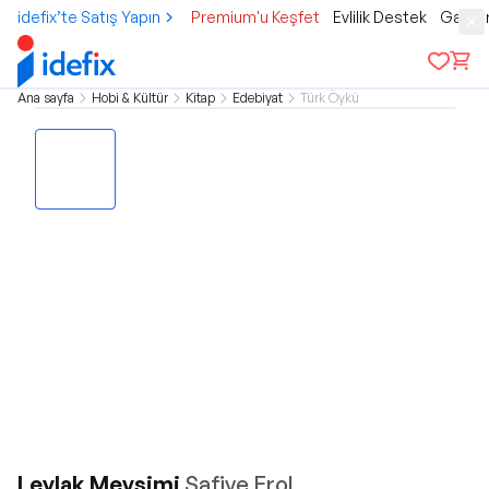
idefix’te Satış Yapın
Premium'u Keşfet
Evlilik Destek
Gamer
Ana sayfa
Hobi & Kültür
Kitap
Edebiyat
Türk Öykü
Leylak Mevsimi
Safiye Erol