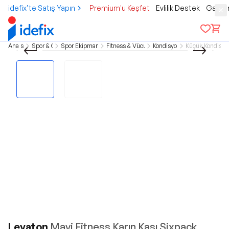
idefix’te Satış Yapın
Premium'u Keşfet
Evlilik Destek
Gamer
Ana sayfa
Spor & Outdoor
Spor Ekipman & Aksesuar
Fitness & Vücut Geliştirme
Kondisyon Aletleri
Küçük Kondisyon
Leyaton
Mavi Fitness Karın Kası Sixpack