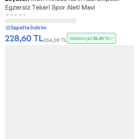
Egzersiz Tekeri Spor Aleti Mavi
Sepette İndirim
228,60
TL
Kazancını gör
25,40
TL
254,00
TL