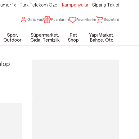
amerfix
Türk Telekom Özel
Kampanyalar
Sipariş Takibi
Giriş yap
Puanlarım
Sepetim
Favorilerim
Spor,
Süpermarket,
Pet
Yapı Market,
Outdoor
Gıda, Temizlik
Shop
Bahçe, Oto
alop