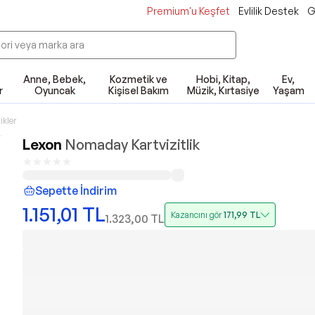
Premium'u Keşfet
Evlilik Destek
G
Anne, Bebek,
Kozmetik ve
Hobi, Kitap,
Ev,
r
Oyuncak
Kişisel Bakım
Müzik, Kırtasiye
Yaşam
ikler
Lexon
Nomaday Kartvizitlik
Sepette İndirim
1.151,01
TL
Kazancını gör
171,99
TL
1.323,00
TL