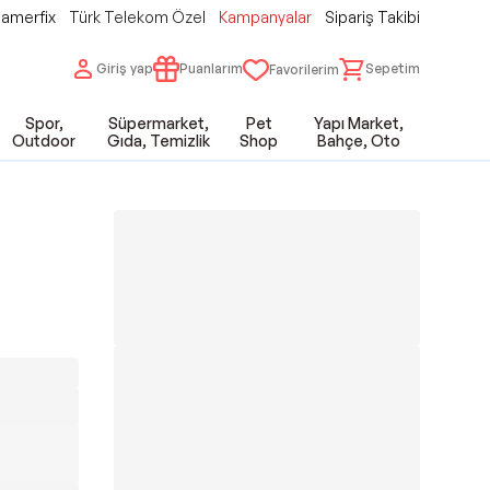
amerfix
Türk Telekom Özel
Kampanyalar
Sipariş Takibi
Giriş yap
Puanlarım
Sepetim
Favorilerim
Spor,
Süpermarket,
Pet
Yapı Market,
Outdoor
Gıda, Temizlik
Shop
Bahçe, Oto