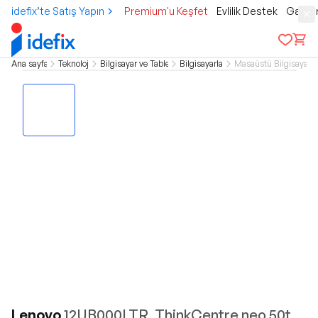
idefix’te Satış Yapın
Premium'u Keşfet
Evlilik Destek
Gamer
Ana sayfa
Teknoloji
Bilgisayar ve Tablet
Bilgisayarlar
Masaüstü Bilgisayar
Lenovo
12UB000LTR, ThinkCentre neo 50t