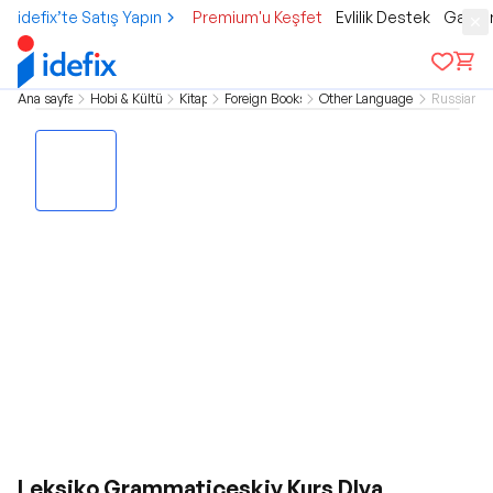
idefix’te Satış Yapın
Premium'u Keşfet
Evlilik Destek
Gamer
Ana sayfa
Hobi & Kültür
Kitap
Foreign Books
Other Languages
Russian
Leksiko Grammatiçeskiy Kurs Dlya