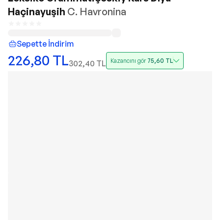
Haçinayuşih
C. Havronina
Sepette İndirim
226,80
TL
Kazancını gör
75,60
TL
302,40
TL