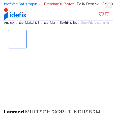
idefix’te Satış Yapın
Premium'u Keşfet
Evlilik Destek
Gamer
Ana sayfa
Yapı Market & Bahçe
Yapı Market
Elektrik & Tesisat
Grup Priz Uzatma Kablol
Legrand
MULTSCH 2X2P+T INDUSB 2M