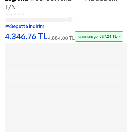
T/N
Sepette İndirim
4.346,76
TL
Kazancını gör
537,24
TL
4.884,00
TL