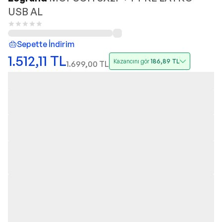
USB AL
Sepette İndirim
1.512,11
TL
Kazancını gör
186,89
TL
1.699,00
TL