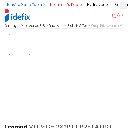
idefix’te Satış Yapın
Premium'u Keşfet
Evlilik Destek
Gamer
Ana sayfa
Yapı Market & Bahçe
Yapı Market
Elektrik & Tesisat
Grup Priz Uzatma Kablol
Legrand
MOPSCH 3X2P+T PRE LATRO