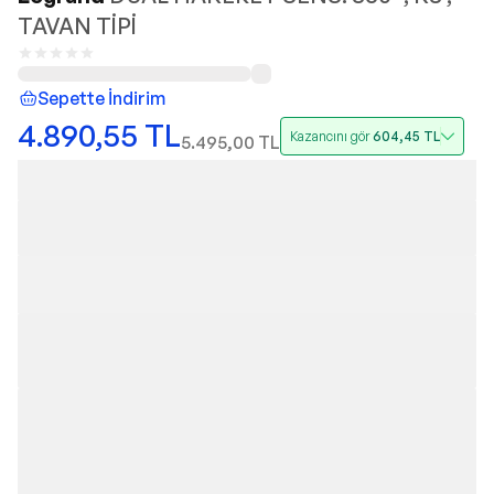
TAVAN TİPİ
Sepette İndirim
4.890,55
TL
Kazancını gör
604,45
TL
5.495,00
TL