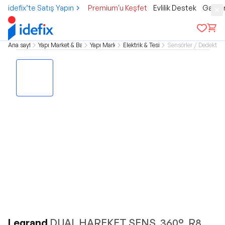
idefix’te Satış Yapın
Premium'u Keşfet
Evlilik Destek
Gamer
Ana sayfa
Yapı Market & Bahçe
Yapı Market
Elektrik & Tesisat
Sensörler / Dedektörl
Legrand
DUAL HAREKET SENS. 360°, R8 ,