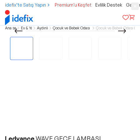
idefix’te Satış Yapın
Premium'u Keşfet
Evlilik Destek
Gamer
Ana sayfa
Ev & Yaşam
Aydınlatma
Çocuk ve Bebek Odası Aydınlatması
Çocuk ve Bebek Odası Ge
Ledvance
WAVE GECE LAMBASI