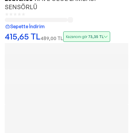
SENSÖRLÜ
Sepette İndirim
415,65
TL
Kazancını gör
73,35
TL
489,00
TL