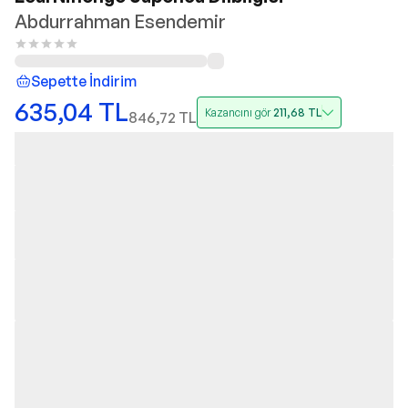
Abdurrahman Esendemir
Sepette İndirim
635,04
TL
Kazancını gör
211,68
TL
846,72
TL