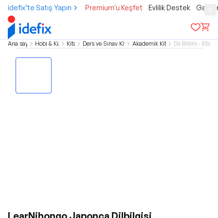
idefix’te Satış Yapın
Premium'u Keşfet
Evlilik Destek
Gamer
Ana sayfa
Hobi & Kültür
Kitap
Ders ve Sınav Kitapları
Akademik Kitaplar
Dil Bilimi - Etimol
LearNihongo Japonca Dilbilgisi