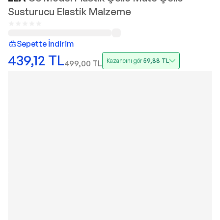
Susturucu Elastik Malzeme
Sepette İndirim
439,12
TL
Kazancını gör
59,88
TL
499,00
TL