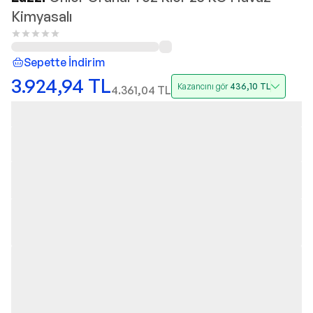
Kimyasalı
Sepette İndirim
3.924,94
TL
Kazancını gör
436,10
TL
4.361,04
TL