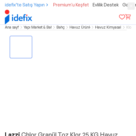
idefix’te Satış Yapın
Premium'u Keşfet
Evlilik Destek
Gamer
Ana sayfa
Yapı Market & Bahçe
Bahçe
Havuz Ürünleri
Havuz Kimyasalları
Klor
Lazzi
Chlor Granül Toz Klor 25 KG Havuz