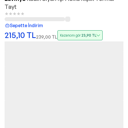
Tayt
Sepette İndirim
215,10
TL
Kazancını gör
23,90
TL
239,00
TL