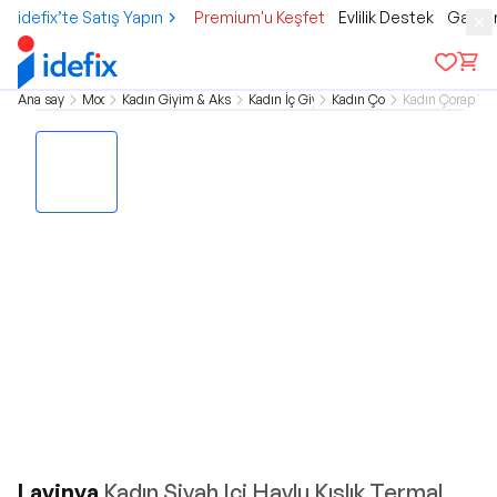
idefix’te Satış Yapın
Premium'u Keşfet
Evlilik Destek
Gamer
Ana sayfa
Moda
Kadın Giyim & Aksesuar
Kadın İç Giyim
Kadın Çorap
Kadın Çorap Tay
Lavinya
Kadın Siyah Içi Havlu Kışlık Termal