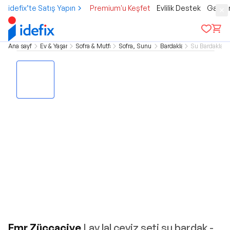
idefix’te Satış Yapın
Premium'u Keşfet
Evlilik Destek
Gamer
Ana sayfa
Ev & Yaşam
Sofra & Mutfak
Sofra, Sunum
Bardaklar
Su Bardakları
Emr Züccaciye
Lav lal çeyiz seti su bardak -