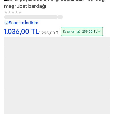
meşrubat bardağı
Sepette İndirim
1.036,00
TL
Kazancını gör
259,00
TL
1.295,00
TL