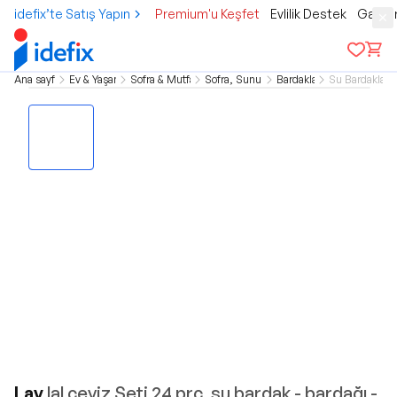
idefix’te Satış Yapın
Premium'u Keşfet
Evlilik Destek
Gamer
Ana sayfa
Ev & Yaşam
Sofra & Mutfak
Sofra, Sunum
Bardaklar
Su Bardakları
Lav
lal çeyiz Seti 24 prç. su bardak - bardağı -