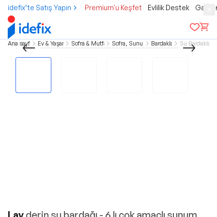
idefix’te Satış Yapın
Premium'u Keşfet
Evlilik Destek
Gamer
Ana sayfa
Ev & Yaşam
Sofra & Mutfak
Sofra, Sunum
Bardaklar
Su Bardakları
Lav
derin su bardağı - 6 lı çok amaçlı sunum