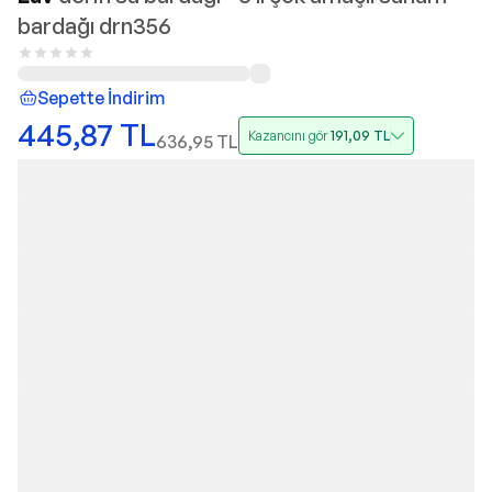
bardağı drn356
Sepette İndirim
445,87
TL
Kazancını gör
191,09
TL
636,95
TL