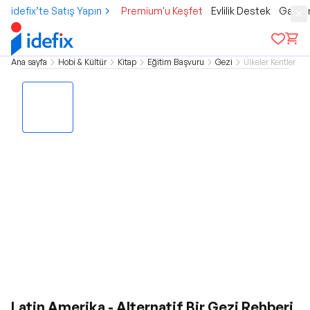
idefix’te Satış Yapın
Premium'u Keşfet
Evlilik Destek
Gamer
Ana sayfa
Hobi & Kültür
Kitap
Eğitim Başvuru
Gezi
Ülkeler Kentler
Latin Amerika - Alternatif Bir Gezi Rehberi