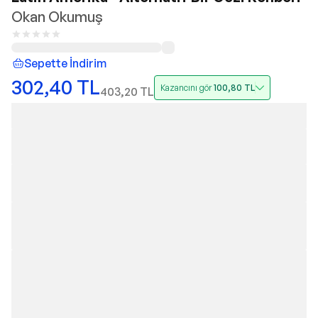
Okan Okumuş
Sepette İndirim
302,40
TL
Kazancını gör
100,80
TL
403,20
TL