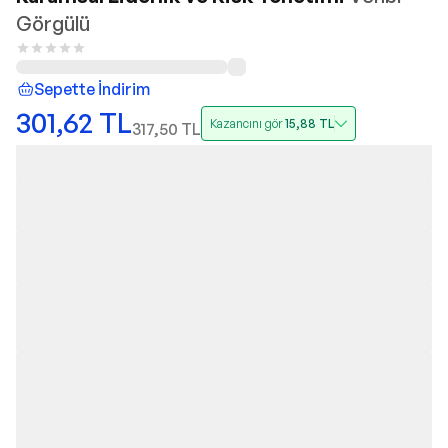
Görgülü
Sepette İndirim
301,62
TL
Kazancını gör
15,88
TL
317,50
TL