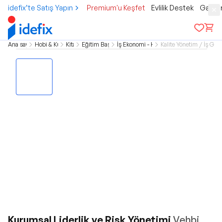
idefix’te Satış Yapın
Premium'u Keşfet
Evlilik Destek
Gamer
Ana sayfa
Hobi & Kültür
Kitap
Eğitim Başvuru
İş Ekonomi - Hukuk
Kalite Yönetim / İş Geli
Kurumsal Liderlik ve Risk Yönetimi
Vehbi