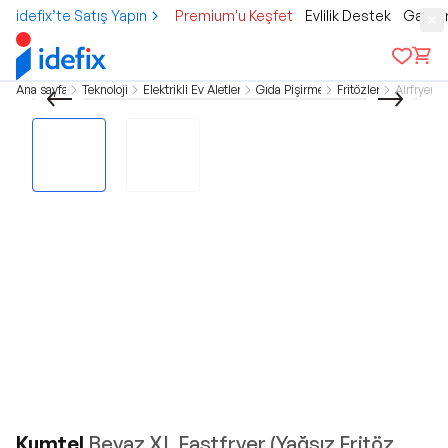
idefix’te Satış Yapın
Premium'u Keşfet
Evlilik Destek
Gamer
Ana sayfa
Teknoloji
Elektrikli Ev Aletleri
Gıda Pişirme
Fritözler
Airfryer
Kumtel
Beyaz XL Fastfryer (Yağsız Fritöz