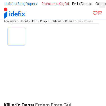
idefix’te Satış Yapın
Premium'u Keşfet
Evlilik Destek
Gamer
Ana sayfa
Hobi & Kültür
Kitap
Edebiyat
Roman
Türk Roman
Küllerin Dansı
Erdem Emre Gül