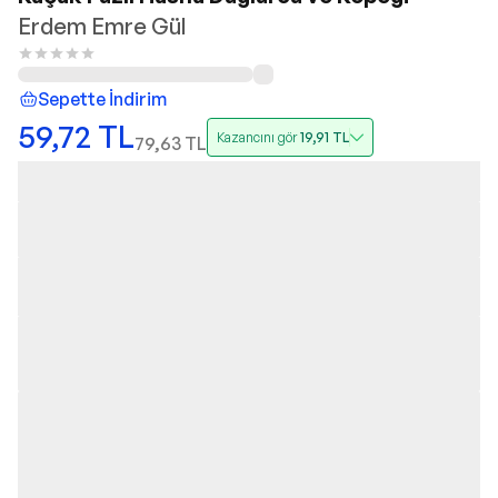
Erdem Emre Gül
Sepette İndirim
59,72
TL
Kazancını gör
19,91
TL
79,63
TL