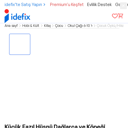
idefix’te Satış Yapın
Premium'u Keşfet
Evlilik Destek
Gamer
Ana sayfa
Hobi & Kültür
Kitap
Çocuk
Okul Çağı 6-10 Yaş
Çocuk Öykü/Hikaye
Küçük Fazıl Hüsnü Dağlarca ve Köpeği