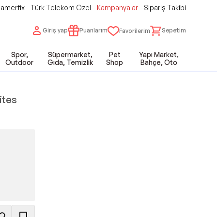
amerfix
Türk Telekom Özel
Kampanyalar
Sipariş Takibi
Giriş yap
Puanlarım
Sepetim
Favorilerim
Spor,
Süpermarket,
Pet
Yapı Market,
Outdoor
Gıda, Temizlik
Shop
Bahçe, Oto
ites