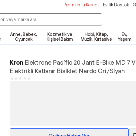
Premium'u Keşfet
Evlilik Destek
G
Anne, Bebek,
Kozmetik ve
Hobi, Kitap,
Ev,
r
Oyuncak
Kişisel Bakım
Müzik, Kırtasiye
Yaşam
Kron
Elektrone Pasific 20 Jant E-Bike MD 7 V
Elektrikli Katlanır Bisiklet Nardo Gri/Siyah
Gelince Haber Ver