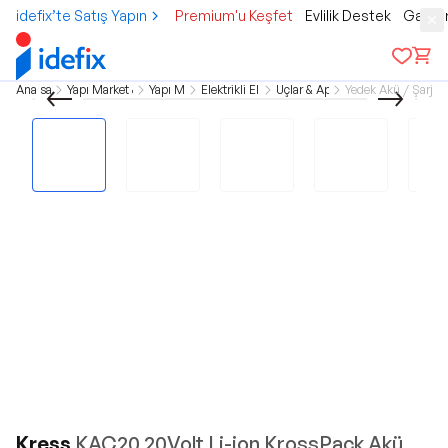
idefix’te Satış Yapın
Premium'u Keşfet
Evlilik Destek
Gamer
Ana sayfa
Yapı Market & Bahçe
Yapı Market
Elektrikli El Aletleri
Uçlar & Aparatlar
Yedek Akü / Şarj Ci
Kress
KAC20 20Volt Li-ion KrossPack Akü