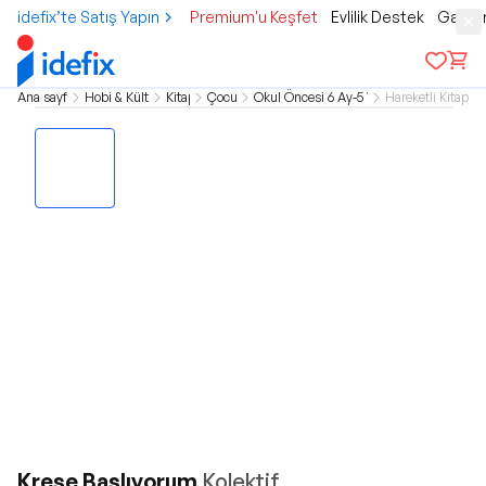
idefix’te Satış Yapın
Premium'u Keşfet
Evlilik Destek
Gamer
Ana sayfa
Hobi & Kültür
Kitap
Çocuk
Okul Öncesi 6 Ay-5 Yaş
Hareketli Kitaplar
Kreşe Başlıyorum
Kolektif