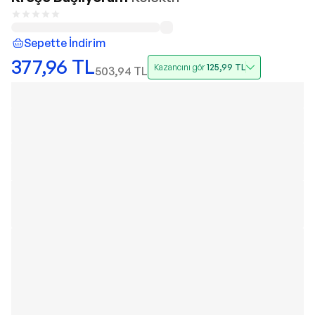
Sepette İndirim
377,96
TL
Kazancını gör
125,99
TL
503,94
TL