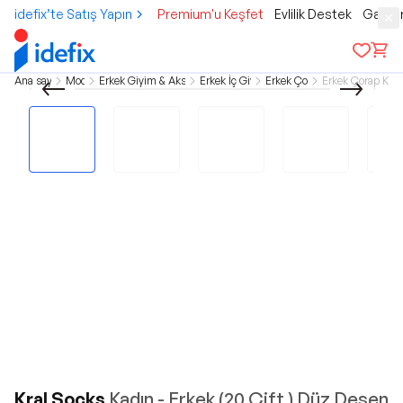
idefix’te Satış Yapın
Premium'u Keşfet
Evlilik Destek
Gamer
Ana sayfa
Moda
Erkek Giyim & Aksesuar
Erkek İç Giyim
Erkek Çorap
Erkek Çorap Klas
Kral Socks
Kadın - Erkek (20 Çift ) Düz Desen