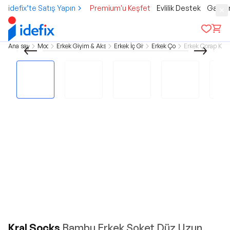
idefix’te Satış Yapın
Premium'u Keşfet
Evlilik Destek
Gamer
Ana sayfa
Moda
Erkek Giyim & Aksesuar
Erkek İç Giyim
Erkek Çorap
Erkek Çorap Klas
Kral Socks
Bambu Erkek Soket Düz Uzun