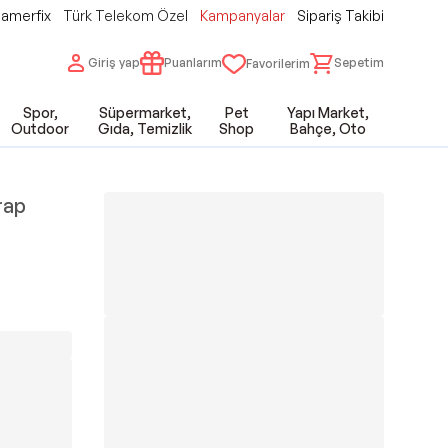
amerfix
Türk Telekom Özel
Kampanyalar
Sipariş Takibi
Giriş yap
Puanlarım
Sepetim
Favorilerim
Spor,
Süpermarket,
Pet
Yapı Market,
Outdoor
Gıda, Temizlik
Shop
Bahçe, Oto
rap