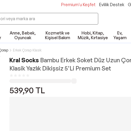
Premium'u Keşfet
Evlilik Destek
G
Anne, Bebek,
Kozmetik ve
Hobi, Kitap,
Ev,
r
Oyuncak
Kişisel Bakım
Müzik, Kırtasiye
Yaşam
Çorap
Erkek Çorap Klasik
Kral Socks
Bambu Erkek Soket Düz Uzun Ço
Klasik Yazlık Dikişsiz 5'Li Premium Set
539,90
TL