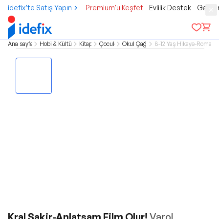
idefix’te Satış Yapın
Premium'u Keşfet
Evlilik Destek
Gamer
Ana sayfa
Hobi & Kültür
Kitap
Çocuk
Okul Çağı
8-12 Yaş Hikaye-Roman
Kral Şakir-Anlatsam Film Olur!
Varol