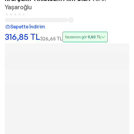
Yaşaroğlu
Sepette İndirim
316,85
TL
Kazancını gör
9,80
TL
326,65
TL