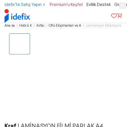
idefix’te Satış Yapın
Premium'u Keşfet
Evlilik Destek
Gamer
Ana sayfa
Hobi & Kültür
Kırtasiye
Ofis Ekipmanları ve Aksesuarları
Laminasyon Makinesi & Ma
Kraf
LAMİNASYON FİLMİ PARLAK A4