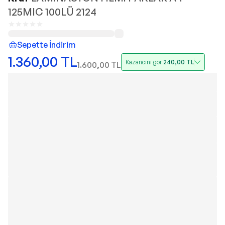
125MIC 100LÜ 2124
Sepette İndirim
1.360,00
TL
Kazancını gör
240,00
TL
1.600,00
TL