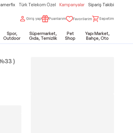
amerfix
Türk Telekom Özel
Kampanyalar
Sipariş Takibi
Giriş yap
Puanlarım
Sepetim
Favorilerim
Spor,
Süpermarket,
Pet
Yapı Market,
Outdoor
Gıda, Temizlik
Shop
Bahçe, Oto
 %33 )