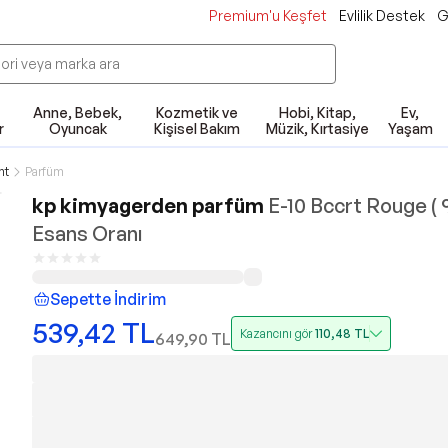
Premium'u Keşfet
Evlilik Destek
G
Anne, Bebek,
Kozmetik ve
Hobi, Kitap,
Ev,
r
Oyuncak
Kişisel Bakım
Müzik, Kırtasiye
Yaşam
nt
Parfüm
kp kimyagerden parfüm
E-10 Bccrt Rouge (
Esans Oranı
Sepette İndirim
539,42
TL
Kazancını gör
110,48
TL
649,90
TL