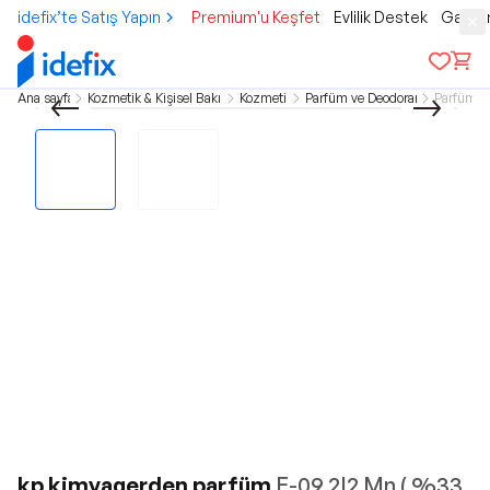
idefix’te Satış Yapın
Premium'u Keşfet
Evlilik Destek
Gamer
Ana sayfa
Kozmetik & Kişisel Bakım
Kozmetik
Parfüm ve Deodorant
Parfüm
kp kimyagerden parfüm
E-09 2I2 Mn ( %33