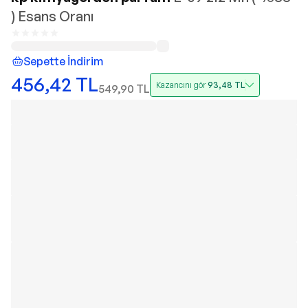
) Esans Oranı
Sepette İndirim
456,42
TL
Kazancını gör
93,48
TL
549,90
TL