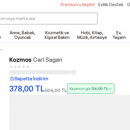
Premium'u Keşfet
Evlilik Destek
G
Anne, Bebek,
Kozmetik ve
Hobi, Kitap,
Ev,
r
Oyuncak
Kişisel Bakım
Müzik, Kırtasiye
Yaşam
mi
Kozmos
Carl Sagan
Sepette İndirim
378,00
TL
Kazancını gör
126,00
TL
504,00
TL