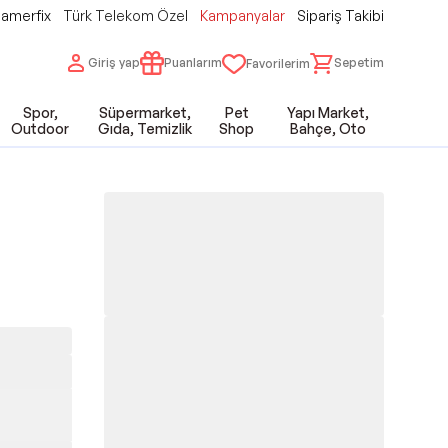
amerfix
Türk Telekom Özel
Kampanyalar
Sipariş Takibi
Giriş yap
Puanlarım
Sepetim
Favorilerim
Spor,
Süpermarket,
Pet
Yapı Market,
Outdoor
Gıda, Temizlik
Shop
Bahçe, Oto