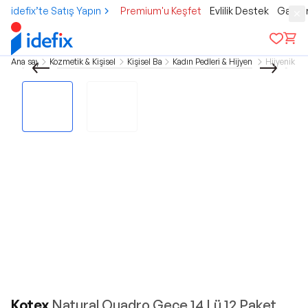
idefix’te Satış Yapın
Premium'u Keşfet
Evlilik Destek
Gamer
Ana sayfa
Kozmetik & Kişisel Bakım
Kişisel Bakım
Kadın Pedleri & Hijyen Ürünleri
Hijyenik Pe
Kotex
Natural Quadro Gece 14 Lü 12 Paket