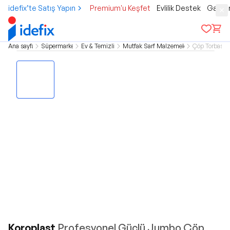
idefix’te Satış Yapın
Premium'u Keşfet
Evlilik Destek
Gamer
Ana sayfa
Süpermarket
Ev & Temizlik
Mutfak Sarf Malzemeleri
Çöp Torbası
Koroplast
Profesyonel Güçlü Jumbo Çöp