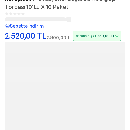
Torbası 10'Lu X 10 Paket
Sepette İndirim
2.520,00
TL
Kazancını gör
280,00
TL
2.800,00
TL