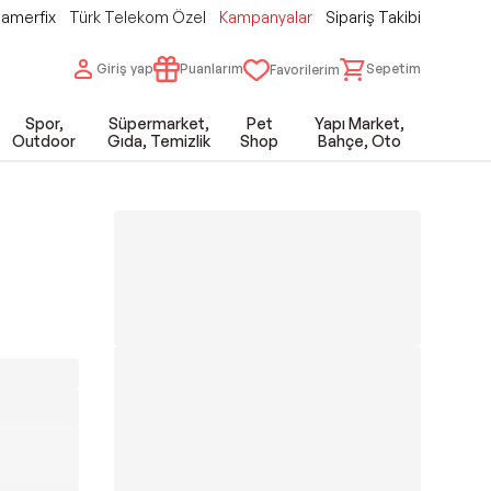
amerfix
Türk Telekom Özel
Kampanyalar
Sipariş Takibi
Giriş yap
Puanlarım
Sepetim
Favorilerim
Spor,
Süpermarket,
Pet
Yapı Market,
Outdoor
Gıda, Temizlik
Shop
Bahçe, Oto