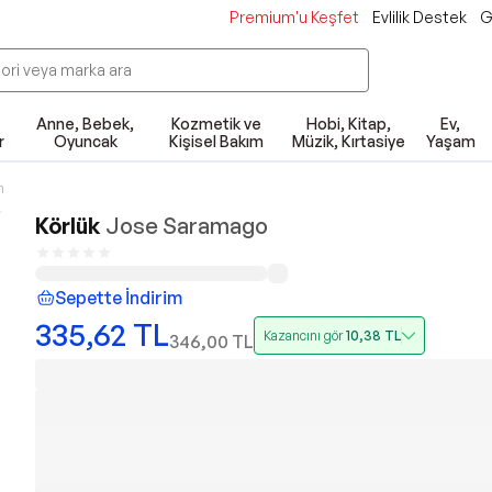
Premium'u Keşfet
Evlilik Destek
G
Anne, Bebek,
Kozmetik ve
Hobi, Kitap,
Ev,
r
Oyuncak
Kişisel Bakım
Müzik, Kırtasiye
Yaşam
n
Körlük
Jose Saramago
Sepette İndirim
335,62
TL
Kazancını gör
10,38
TL
346,00
TL